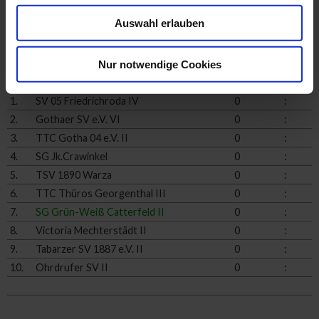
Tabelle / Saison 2026/27
Auswahl erlauben
2. Mannschaft / 2. Kreisliga
Nur notwendige Cookies
Spiele
Punkte
1.
SV 05 Friedrichroda IV
0
:
2.
Gothaer SV e.V. VI
0
:
3.
TTC Gotha 04 e.V. II
0
:
4.
SG Jk.Crawinkel
0
:
5.
TSV 1890 Warza
0
:
6.
TTC Thüros Georgenthal III
0
:
7.
SG Grün-Weiß Catterfeld II
0
:
8.
Victoria Mechterstädt II
0
:
9.
Tabarzer SV 1887 e.V. II
0
:
10.
Ohrdrufer SV II
0
: